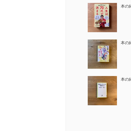
本の
本の
本の