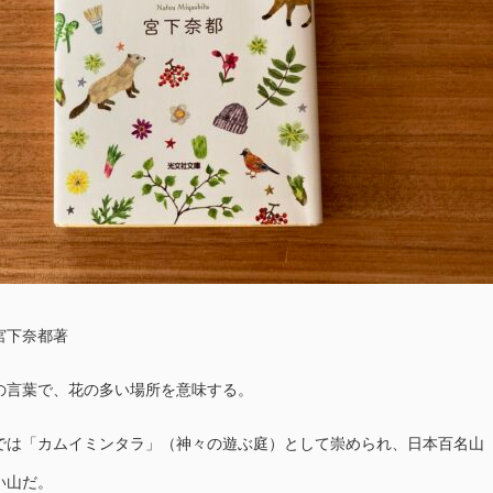
宮下奈都著
言葉で、花の多い場所を意味する。
は「カムイミンタラ」（神々の遊ぶ庭）として崇められ、日本百名山
い山だ。