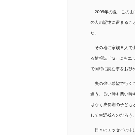
2009年の夏、この
の人の記憶に留まるこ
た。
その地に家族５人で山
る情報誌「fu」にも
で同時に読む事をお勧
夫の強い希望で行くこ
違う。良い時も悪い時
はなく成長期の子ども
して生涯残るのだろう
日々のエッセイの中に