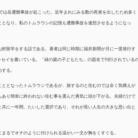
山で山岳遭難事故が起こった。近年まれにみる数の死者を出したため多く
ととなり、私のトムラウシの記憶も遭難事故を連想させるようになっ
村留学をする話である。著者は同じ時期に福井新聞が月に一度発行す
エッセイを書いている。「緑の庭の子どもたち」の題名で刊行されている
めする。
ととなったトムラウシであるが、旅するのと住むのでは全く気構えが
もあり簡単に終われない住む事を選んだ勇気に頭が下がる。夫婦だけで
と共に一年間。たいした選択であり、それが長い人生の大きな思い出と
。
まるでオチのように付けられる温かい一文が胸をくすぐる。