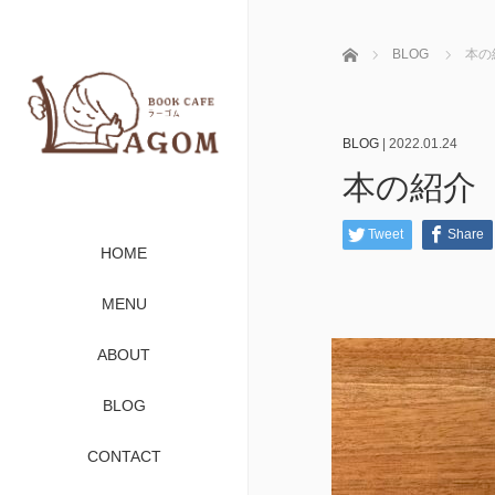
ホーム
BLOG
本の
BLOG
|
2022.01.24
本の紹介
Tweet
Share
HOME
MENU
ABOUT
BLOG
CONTACT