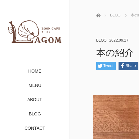
ホーム
BLOG
本の
BLOG
|
2022.09.27
本の紹介
Tweet
Share
HOME
MENU
ABOUT
BLOG
CONTACT