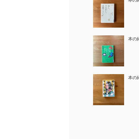
本の
本の
本の