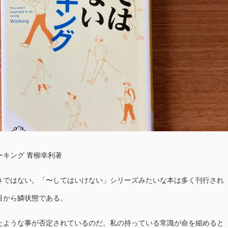
キング 青柳幸利著
きではない。「〜してはいけない」シリーズみたいな本は多く刊行され
目から鱗状態である。
たような事が否定されているのだ。私の持っている常識が命を縮めると