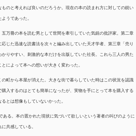
なものと考えれば良いのだろうか。現在の本の読まれ方に対しての鋭い
たようであった。
」五万冊の本を読む男として世間を牽引していた気鋭の批評家。第二章
に応じた迅速な読書法を次々と編み出していた天才学者、第三章「売り
わかりやすい、刺激的な本だけを出版していた社長。これら三人の男た
ことによって本への想いが大きく変わった。
くの町から本屋が消えた。大きな街で暮らしていた時はこの状況を認識
で購入するのはとても簡単になったが、実物を手にとって本を購入する
なるとは想像もしていないかった。
説である。本の置かれた現状に気づいて欲しいという著者の叫びのように
れに共感している。