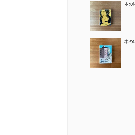
本の
本の