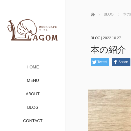
ホーム
BLOG
本の
BLOG
|
2022.10.27
本の紹介
Tweet
Share
HOME
MENU
ABOUT
BLOG
CONTACT