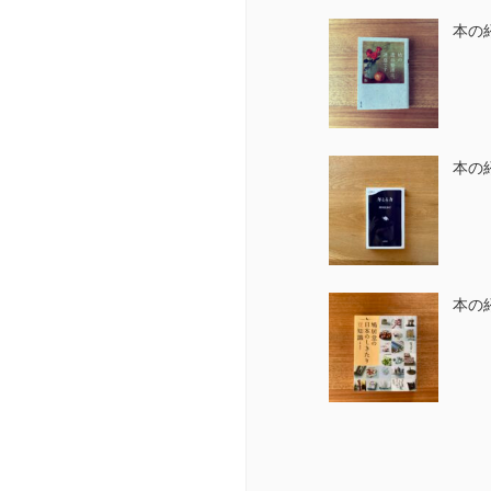
本の
本の
本の