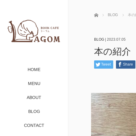
ホーム
BLOG
本の
BLOG
|
2023.07.05
本の紹介
Tweet
Share
HOME
MENU
ABOUT
BLOG
CONTACT