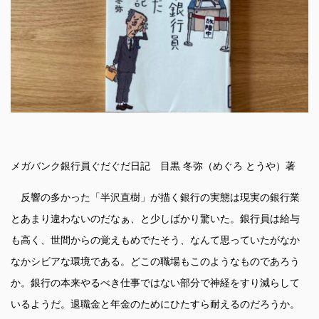
メガバンク銀行員ぐだぐだ日記 目黒 冬弥（めぐろ とうや）著
反響の多かった「半沢直樹」が描く銀行の実態は現実の銀行業
とあまり違わないのだなぁ、と少しばかり驚いた。銀行員は給与
も高く、世間からの覚えもめでたそう、なんて思っていたがなか
なかシビアな環境である。どこの職場もこのようなものであろう
か。銀行の本来やるべき仕事ではない部分で神経をすり減らして
いるようだ。退職金と年金のためにひたすら耐えるのだろうか。