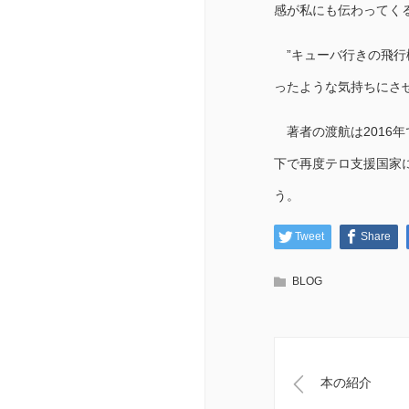
感が私にも伝わってく
”キューバ行きの飛行機
ったような気持ちにさ
著者の渡航は2016年
下で再度テロ支援国家
う。
Tweet
Share
BLOG
本の紹介