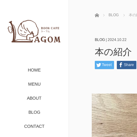
ホーム
BLOG
本の
BLOG
|
2024.10.22
本の紹介
Tweet
Share
HOME
MENU
ABOUT
BLOG
CONTACT