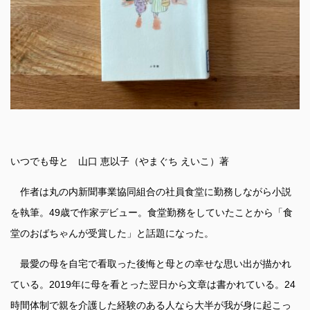
いつでも母と 山口 恵以子（やまぐち えいこ）著
作者は丸の内新聞事業協同組合の社員食堂に勤務しながら小説
を執筆。49歳で作家デビュー。食堂勤務をしていたことから「食
堂のおばちゃんが受賞した」と話題になった。
最愛の母を自宅で看取った後悔と母との幸せな思い出が描かれ
ている。2019年に母を看とった翌日から文章は書かれている。24
時間体制で親を介護した経験のある人なら大半が我が身に起こっ