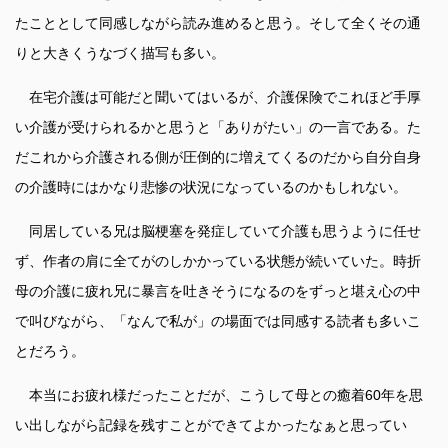
たこととして同感しながら読み進めると思う。そして全くその通
りと大きくうなづく描写も多い。
在宅介護は可能だと聞いてはいるが、介護保険でこれほど手厚
い介護が受けられるかと思うと「ありがたい」の一言である。た
だこれから介護される側が圧倒的に増えてくるのだから自分自身
の介護時にはかなり悲惨の状況になっているのかもしれない。
同居している兄は脳梗塞を発症していて介護も思うように任せ
ず、作者の肩に全てがのしかかっている状態が続いていた。時折
母の介護に疲れ兄に暴言を吐きそうになるのをずっと堪え心の中
で叫びながら、「なんで私が」の場面では同感する読者も多いこ
とだろう。
本当にお疲れ様だったことだが、こうして母との癒着60年を思
い出しながら記録を残すことができてよかったなぁと思ってい