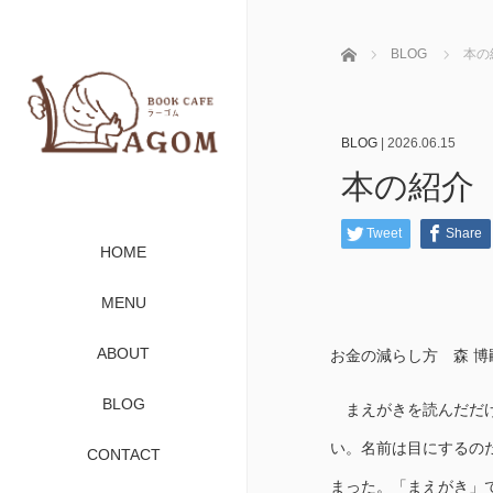
ホーム
BLOG
本の
BLOG
|
2026.06.15
本の紹介
Tweet
Share
HOME
MENU
ABOUT
お金の減らし方 森 博
BLOG
まえがきを読んだだけ
い。名前は目にするの
CONTACT
まった。「まえがき」