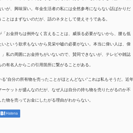
ないが、興味深い。年金生活者の私には全然参考にならない話ばかりだ
うことはまずないのだが、話のネタとして使えそうである。
「お金持ちは例外なく言えることは、威張る必要がないから、腰も低
たいという欲求もないから見栄や嘘の必要がない。本当に偉い人は、偉
。」私の周囲にお金持ちがいないので、賛同できないが、テレビや雑誌
ちの有名人からこの引用箇所に繋がることがある。
る”自分の所有物を売ったことがほとんどない”これは私もそうだ。近
マーケットが盛んなのだが、なぜ人は自分の持ち物を売りたがるのか不
した物を売ってお金にしたがる理由がわからない。
Hatena