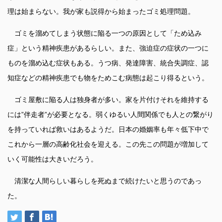
理は始まらない。我が家も説得から始まったゴミ処理問題。
ゴミを溜めてしまう状態に陥る一つの原因として「ため込み
症」という精神疾患があるらしい。また、強迫症の症状の一つに
ものを溜め込む症状もある。うつ病、発達障害、統合失調症、認
知症などの精神疾患でも物をためこむ病態は起こり得るという。
ゴミ屋敷に陥る人は独身者が多い。家を片付けそれを維持する
には”伴走者”が必要となる。弱くゆるい人間関係でも人との繋がり
を持っていれば救いはあるようだ。日本の婚姻率も年々低下中で
これから一層の高齢化社会を迎える。この先この問題が増加して
いく可能性は大きいだろう。
清潔な人間らしい暮らしを死ぬまで続けたいと思うのであっ
た。