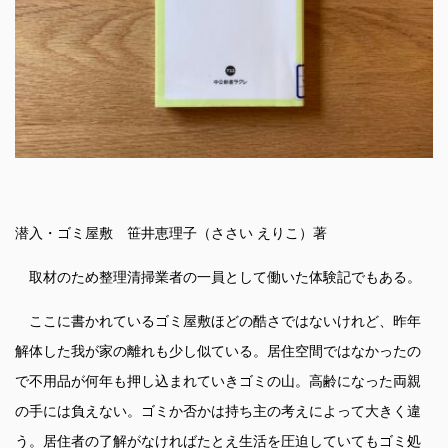
潜入・ゴミ屋敷 笹井恵理子（ささい えりこ）著
取材のため整理清掃業者の一員として働いた体験記でもある。
ここに書かれているゴミ屋敷ほどの酷さではないけれど、昨年
解体した我が家の離れも少し似ている。居住空間ではなかったの
で不用品が何年も押し込まれていきゴミの山。高齢になった両親
の手には負えない。ゴミか否かは持ち主の考えによって大きく違
う。居住者の了解がなければたとえ生活を圧迫していてもゴミ処