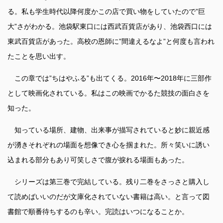
る。私も学生時代以降何度かこの店で買い物をしていたので”巨
大”さがわかる。池袋駅東口には西武百貨店があり、池袋西口には
東武百貨店があった。高校の恩師に”間違えるなよ”と何度も言われ
たことを思い出す。
この章では”ちはやふる”も出てくる。2016年〜2018年に三部作
として映画化されている。私はこの映画でかるた競技の面白さを
知った。
知っている場所、建物、出来事が描写されていると妙に親近感
が湧きそれぞれの場面を想像でき心を掴まれた。所々笑いに誘い
込まれる部分もあり可笑しさで腹が捩れる場面もあった。
シリーズは第三巻で完結している。残り二巻をさっさと購入し
て読めばいいのだが文庫化されていない書籍は高い。と言って図
書館で順番待ちするのも辛い。完読はいつになることか。